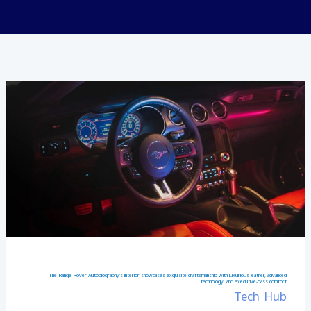
The
Range
Rover
Autobiography’s
interior
showcases
exquisite
craftsmanship
with
The Range Rover Autobiography’s interior showcases exquisite craftsmanship with luxurious leather, advanced
luxurious
technology, and executive-class comfort.
Tech Hub
leather,