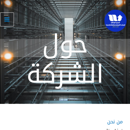
خطي
لى
لمحتوى
حول
الشركة
من نحن