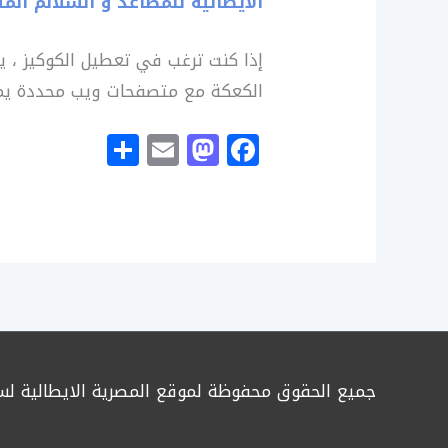
الايطالية للمصاعد و السلالم الم
إذا كنت ترغب في تعطيل الكوكيز ، ي
الكعكة مع متصفحات ويب محددة يمكن 
S
E
M
F
h
m
a
a
ar
ai
st
c
e
l
o
e
d
b
o
o
n
o
k
جميع الحقوق محفوظة لموقع المصرية الايطالية لسنة 6