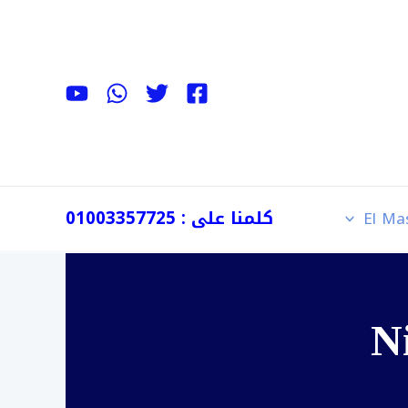
كلمنا على : 01003357725
El Ma
N