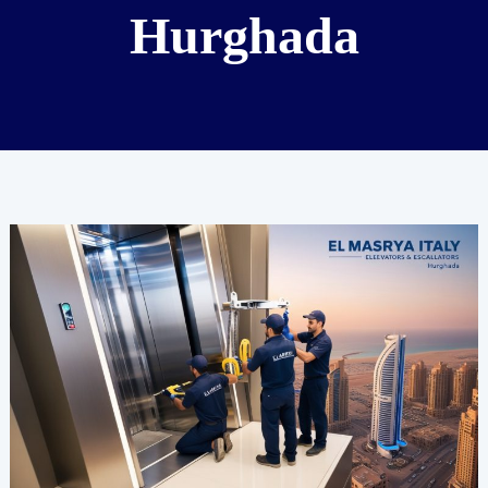
Hurghada
Original
Elevator
Parts
in
Hurghada:
Ensuring
Optimal
Performance