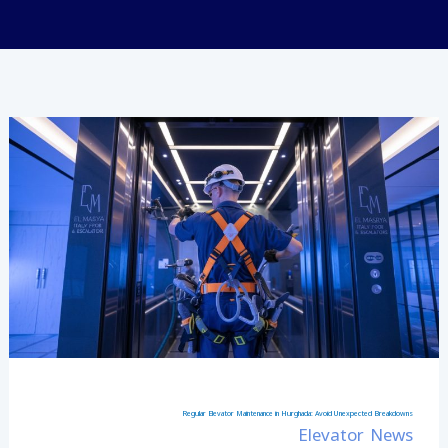
Regular
Elevator
Maintenance
in
Hurghada:
Avoid
Unexpected
Breakdowns
Regular Elevator Maintenance in Hurghada: Avoid Unexpected Breakdowns
Elevator News