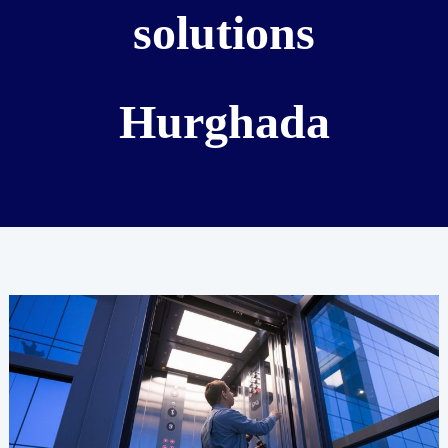
solutions
Hurghada
Common
Elevator
Problems
in
Hurghada