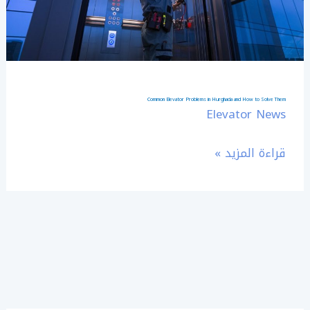
and
How
to
Solve
Them
Common Elevator Problems in Hurghada and How to Solve Them
Elevator News
قراءة المزيد »