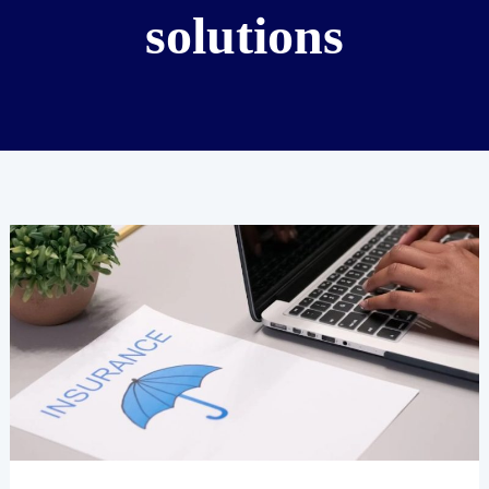
solutions
Insurance
Industry
Disruptions:
What
to
Expect
in
2024: