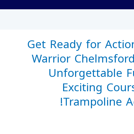
Get Ready for Actio
Warrior Chelmsford
Unforgettable F
Exciting Cour
Trampoline Act