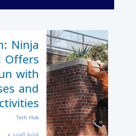
Get
n: Ninja
Ready
for
 Offers
Action:
un with
Ninja
Warrior
ses and
Chelmsford
ivities!
Offers
Unforgettable
Tech Hub
Fun
with
قراءة المزيد »