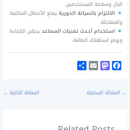
البال وسلامة المستخدمين.
الالتزام بالصيانة الدورية
يمنع الأعطال المكلفة
والمفاجئة.
استخدام أحدث تقنيات المصاعد
يحسّن الكفاءة
ويوفر استهلاك الطاقة.
S
E
M
F
h
m
a
a
ar
ai
st
c
e
l
o
e
→
المقالة السابقة
المقالة التالية
←
d
b
o
o
n
o
Related Posts