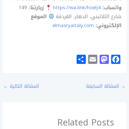
واتساب:
https://wa.link/hoelj4
زيارتنا:
149
شارع الثلاثيني، الدهار، الغردقة
الموقع
الإلكتروني:
elmasryaitaly.com
S
E
M
F
h
m
a
a
ar
ai
st
c
e
l
o
e
→
المقالة السابقة
المقالة التالية
←
d
b
o
o
n
o
Related Posts
k