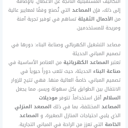
التكاليف المستقبلية الناتجة عن الأعطال. بالإضافة
إلى ذلك، فإن
المصاعد
التي تُصنع وفقًا لمعايير عالية
من
الأحمال الثقيلة
تساهم في توفير تجربة آمنة
ومريحة للمستخدمين.
مصاعد التشغيل الكهربائي وصناعة البناء: دورها في
تصميم المباني الحديثة
تعتبر
المصاعد الكهربائية
من العناصر الأساسية في
صناعة البناء
الحديثة، حيث تلعب دوراً حيوياً في
تصميم المباني، خاصةً العالية منها. فهي تتيح للزوار
الانتقال بين الطوابق بكل سهولة ويسر، مما يجعل
السلالم
أقل استخداماً. تتوفر
موديلات
المصاعد
المختلفة، بما في ذلك
المصعد المنزلي
الذي يلبي احتياجات المنازل الصغيرة، و
المصاعد
الخاصة
التي تعزز من الراحة في المباني التجارية.