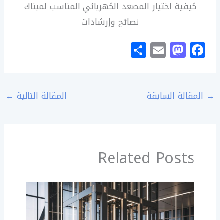
كيفية اختيار المصعد الكهربائي المناسب لمبناك
نصائح وإرشادات
S
E
M
F
h
m
a
a
ar
ai
st
c
e
l
o
e
→
المقالة السابقة
المقالة التالية
←
d
b
o
o
n
o
Related Posts
k