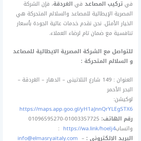
في
تركيب المصاعد
في
الغردقة
، فإن الشركة
المصرية الإيطالية للمصاعد والسلالم المتحركة هي
الخيار الأمثل. نحن نقدم خدمات عالية الجودة بأسعار
تنافسية مع ضمان تام لرضاء العملاء.
للتواصل مع الشركة المصرية الايطالية للمصاعد
و السلالم المتحركة
:
العنوان : 149 شارع التلاتينى – الدهار – الغردقة –
البحر الأحمر
لوكيشن
:
https://maps.app.goo.gl/yH1aJnnQrYLEgSTX6
رقم الهاتف
:
01096595270-01003357725
واتساب
https://wa.link/hoelj4
:
البريد الإلكتروني
:
–
info@elmasryaitaly.com