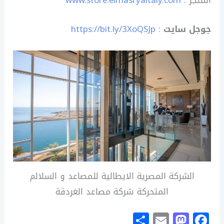
جوجل سايت
:
https://bit.ly/3XoQSJp
الشركة المصرية الايطالية للمصاعد و السلالم
المتحركة شركة مصاعد الغردقة
S
E
M
F