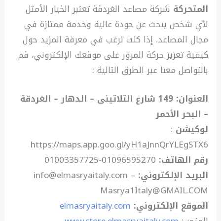
المتحركة
شركة مصاعد الغردقة تعتبر الخيار الأمثل
لأي شخص يبحث عن جودة عالية وخدمة ممتازة في
مجال المصاعد. إذا كنت ترغب في معرفة المزيد حول
كيفية تعزيز حركة المرور على موقعك الإلكتروني، قم
بالتواصل معنا عبر الطرق التالية :
العنوان
: 149 شارع التلاتينى – الدهار – الغردقة
– البحر الأحمر
لوكيشن
:
https://maps.app.goo.gl/yH1aJnnQrYLEgSTX6
رقم الهاتف
:
01096595270-01003357725
البريد الإلكتروني
:
info@elmasryaitaly.com –
Masrya1Italy@GMAIL.COM
الموقع الإلكتروني
:
elmasryaitaly.com
المتجر :
www.store.elmasryaitaly.com